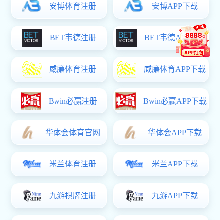
化工罐
水泥罐
管道工程
上一篇：
客户案例11
复合管道
下一篇：
客户案例9
粮仓
网架工程
钢结构工程
资质荣誉
联系我们
漳州市韦德体育官方平台 - betvictor中文官网有限公司
手 机：
13365004777
联系人：吴先生
地 址：漳州市高新区九湖镇工业区田墘